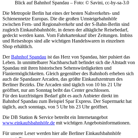
Blick auf Bahnhof Spandau – Foto: © Savini, cc-by-sa-3.0
Die Metropole Berlin hat eines der besten Nahverkehrs- und
Schienennetze Europas. Die die großen Umsteigebahnhöfe
zwischen Fern- und Regionalverkehr und der S-Bahn-Berlin sind
zugleich Einkaufsbahnhöfe, in denen der alltägliche Reisebedarf,
gedeckt werden kann. Vom Fahrkartenkauf über Zeitungen. Imbiss
und Reiseshops sind alle wichtigen Handelswaren in einzelnen
Shop erhältlich.
Der
Bahnhof Spandau
ist das Herz von Spandau, hier pulsiert das
Leben. In unmittelbarer Nachbarschaft befindet sich die Altstadt von
Spandau mit ihren historischen Sehenswürdigkeiten und
Flaniermöglichkeiten. Gleich gegenüber des Bahnhofs erheben sich
auch die Spandauer Arcaden, das größte Einkaufszentrum des
Berliner Bezirks. Die Arcaden sind täglich von 10 bis 21 Uhr
geöffnet, nur am Sonntag beibt das Center geschlossen.
Für den kurzfristigen Bedarf gibt es auch Anbieter direkt im
Bahnhof Spandau zum Beispiel Spar Express. Der Supermarkt hat
täglich, auch sonntags, von 5 Uhr bis 23 Uhr geöffnet.
Die DB Station & Service betreibt ein Internetangebot
www.einkaufsbahnhöfe.de
mit wichtigen Angebotsinformationen.
Für unsere Leser werden hier alle Berliner Einkaufsbahnhöfe