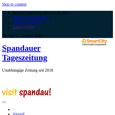
Skip to content
Einfach.SmartCity.Machen:Berlin!
-
Artikel veröffentlichen
|
Anzeige aufgeben
|
Autor werden
Freitag, 07. August 2026
Spandauer
Tageszeitung
Unabhängige Zeitung seit 2018
Aktuell