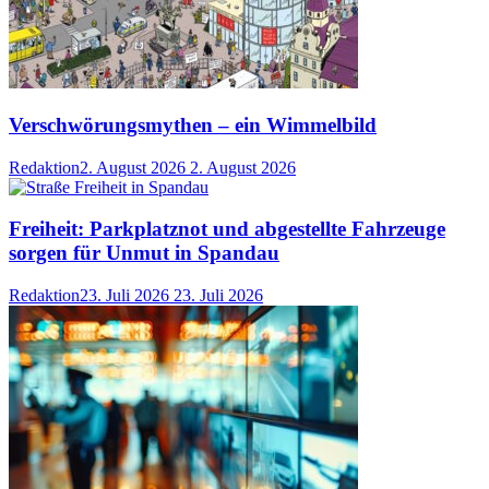
Verschwörungsmythen – ein Wimmelbild
Redaktion
2. August 2026
2. August 2026
Freiheit: Parkplatznot und abgestellte Fahrzeuge
sorgen für Unmut in Spandau
Redaktion
23. Juli 2026
23. Juli 2026