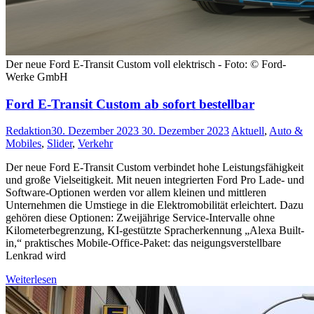
Der neue Ford E-Transit Custom voll elektrisch - Foto: © Ford-
Werke GmbH
Ford E-Transit Custom ab sofort bestellbar
Redaktion
30. Dezember 2023
30. Dezember 2023
Aktuell
,
Auto &
Mobiles
,
Slider
,
Verkehr
Der neue Ford E-Transit Custom verbindet hohe Leistungsfähigkeit
und große Vielseitigkeit. Mit neuen integrierten Ford Pro Lade- und
Software-Optionen werden vor allem kleinen und mittleren
Unternehmen die Umstiege in die Elektromobilität erleichtert. Dazu
gehören diese Optionen: Zweijährige Service-Intervalle ohne
Kilometerbegrenzung, KI-gestützte Spracherkennung „Alexa Built-
in,“ praktisches Mobile-Office-Paket: das neigungsverstellbare
Lenkrad wird
Weiterlesen