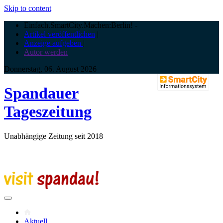
Skip to content
Einfach.SmartCity.Machen:Berlin!
-
Artikel veröffentlichen
|
Anzeige aufgeben
|
Autor werden
Donnerstag, 06. August 2026
Spandauer
Tageszeitung
Unabhängige Zeitung seit 2018
Aktuell