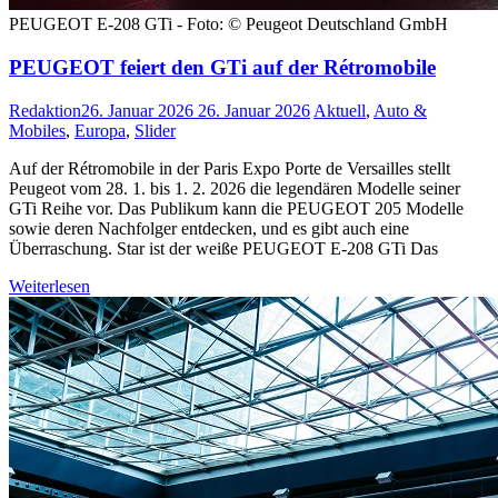
PEUGEOT E-208 GTi - Foto: © Peugeot Deutschland GmbH
PEUGEOT feiert den GTi auf der Rétromobile
Redaktion
26. Januar 2026
26. Januar 2026
Aktuell
,
Auto &
Mobiles
,
Europa
,
Slider
Auf der Rétromobile in der Paris Expo Porte de Versailles stellt
Peugeot vom 28. 1. bis 1. 2. 2026 die legendären Modelle seiner
GTi Reihe vor. Das Publikum kann die PEUGEOT 205 Modelle
sowie deren Nachfolger entdecken, und es gibt auch eine
Überraschung. Star ist der weiße PEUGEOT E-208 GTi Das
Weiterlesen