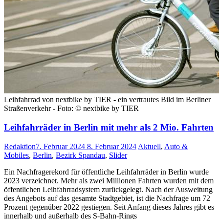
Leihfahrrad von nextbike by TIER - ein vertrautes Bild im Berliner
Straßenverkehr - Foto: © nextbike by TIER
Leihfahrräder in Berlin mit mehr als 2 Mio. Fahrten
Redaktion
7. Februar 2024
8. Februar 2024
Aktuell
,
Auto &
Mobiles
,
Berlin
,
Bezirk Spandau
,
Slider
Ein Nachfragerekord für öffentliche Leihfahrräder in Berlin wurde
2023 verzeichnet. Mehr als zwei Millionen Fahrten wurden mit dem
öffentlichen Leihfahrradsystem zurückgelegt. Nach der Ausweitung
des Angebots auf das gesamte Stadtgebiet, ist die Nachfrage um 72
Prozent gegenüber 2022 gestiegen. Seit Anfang dieses Jahres gibt es
innerhalb und außerhalb des S-Bahn-Rings