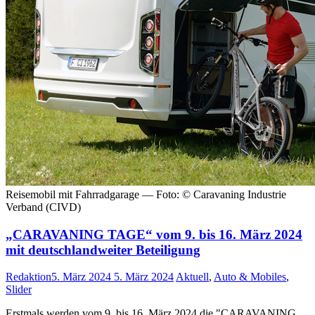
Reisemobil mit Fahrradgarage — Foto: © Caravaning Industrie
Verband (CIVD)
„CARAVANING TAGE“ vom 9. bis 16. März 2024
mit deutschlandweiter Beteiligung
Redaktion
5. März 2024
5. März 2024
Aktuell
,
Auto & Mobiles
,
Slider
Erstmals werden vom 9. bis 16. März 2024 die "CARAVANING