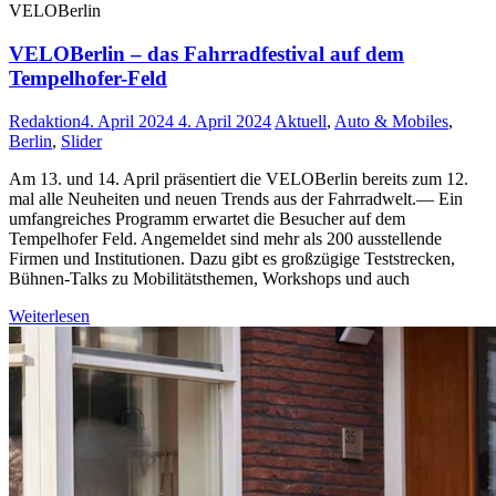
VELOBerlin
VELOBerlin – das Fahrradfestival auf dem
Tempelhofer-Feld
Redaktion
4. April 2024
4. April 2024
Aktuell
,
Auto & Mobiles
,
Berlin
,
Slider
Am 13. und 14. April präsentiert die VELOBerlin bereits zum 12.
mal alle Neuheiten und neuen Trends aus der Fahrradwelt.— Ein
umfangreiches Programm erwartet die Besucher auf dem
Tempelhofer Feld. Angemeldet sind mehr als 200 ausstellende
Firmen und Institutionen. Dazu gibt es großzügige Teststrecken,
Bühnen-Talks zu Mobilitätsthemen, Workshops und auch
Weiterlesen