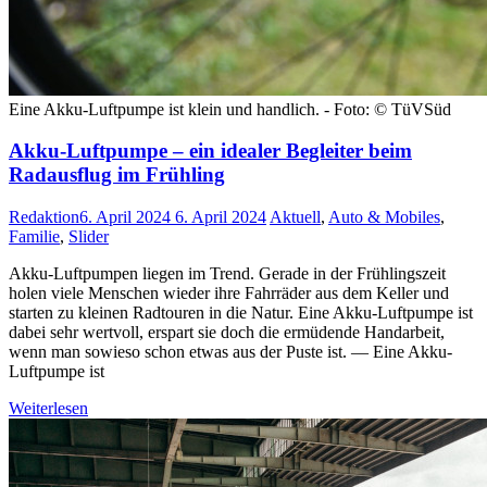
Eine Akku-Luftpumpe ist klein und handlich. - Foto: © TüVSüd
Akku-Luftpumpe – ein idealer Begleiter beim
Radausflug im Frühling
Redaktion
6. April 2024
6. April 2024
Aktuell
,
Auto & Mobiles
,
Familie
,
Slider
Akku-Luftpumpen liegen im Trend. Gerade in der Frühlingszeit
holen viele Menschen wieder ihre Fahrräder aus dem Keller und
starten zu kleinen Radtouren in die Natur. Eine Akku-Luftpumpe ist
dabei sehr wertvoll, erspart sie doch die ermüdende Handarbeit,
wenn man sowieso schon etwas aus der Puste ist. — Eine Akku-
Luftpumpe ist
Weiterlesen