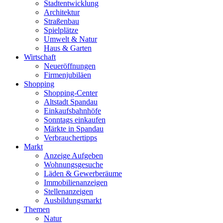
Stadtentwicklung
Architektur
Straßenbau
Spielplätze
Umwelt & Natur
Haus & Garten
Wirtschaft
Neueröffnungen
Firmenjubiläen
Shopping
Shopping-Center
Altstadt Spandau
Einkaufsbahnhöfe
Sonntags einkaufen
Märkte in Spandau
Verbrauchertipps
Markt
Anzeige Aufgeben
Wohnungsgesuche
Läden & Gewerberäume
Immobilienanzeigen
Stellenanzeigen
Ausbildungsmarkt
Themen
Natur