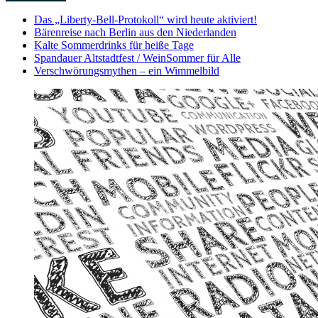
Das „Liberty-Bell-Protokoll“ wird heute aktiviert!
Bärenreise nach Berlin aus den Niederlanden
Kalte Sommerdrinks für heiße Tage
Spandauer Altstadtfest / WeinSommer für Alle
Verschwörungsmythen – ein Wimmelbild