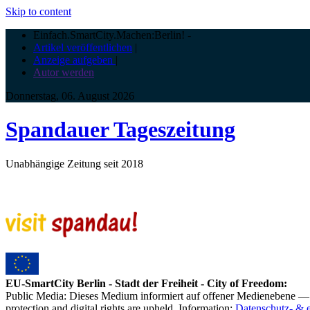
Skip to content
Einfach.SmartCity.Machen:Berlin!
-
Artikel veröffentlichen
|
Anzeige aufgeben
|
Autor werden
Donnerstag, 06. August 2026
Spandauer Tageszeitung
Unabhängige Zeitung seit 2018
EU-SmartCity Berlin - Stadt der Freiheit - City of Freedom:
Public Media: Dieses Medium informiert auf offener Medienebene — 
protection and digital rights are upheld. Information:
Datenschutz- & 