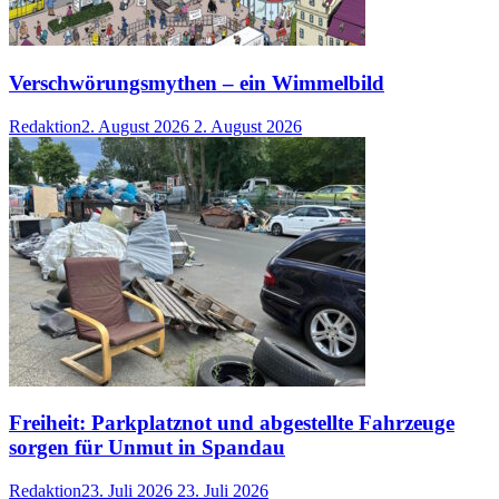
Verschwörungsmythen – ein Wimmelbild
Redaktion
2. August 2026
2. August 2026
Freiheit: Parkplatznot und abgestellte Fahrzeuge
sorgen für Unmut in Spandau
Redaktion
23. Juli 2026
23. Juli 2026