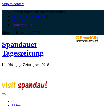
Skip to content
Einfach.SmartCity.Machen:Berlin!
-
Artikel veröffentlichen
|
Anzeige aufgeben
|
Autor werden
Montag, 10. August 2026
Spandauer
Tageszeitung
Unabhängige Zeitung seit 2018
Aktuell