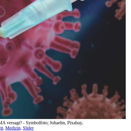
EMA versagt? - Symbolfoto; Johaehn, Pixabay,
it
,
Medizin
,
Slider