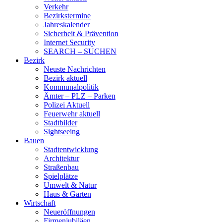
Verkehr
Bezirkstermine
Jahreskalender
Sicherheit & Prävention
Internet Security
SEARCH – SUCHEN
Bezirk
Neuste Nachrichten
Bezirk aktuell
Kommunalpolitik
Ämter – PLZ – Parken
Polizei Aktuell
Feuerwehr aktuell
Stadtbilder
Sightseeing
Bauen
Stadtentwicklung
Architektur
Straßenbau
Spielplätze
Umwelt & Natur
Haus & Garten
Wirtschaft
Neueröffnungen
Firmenjubiläen