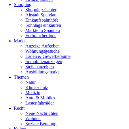
Shopping
Shopping-Center
Altstadt Spandau
Einkaufsbahnhöfe
Sonntags einkaufen
Märkte in Spandau
Verbrauchertipps
Markt
Anzeige Aufgeben
Wohnungsgesuche
Läden & Gewerberäume
Immobilienanzeigen
Stellenanzeigen
Ausbildungsmarkt
Themen
Natur
Klimaschutz
Medizin
Auto & Mobiles
Lastenfahrräder
Recht
Neue Nachrichten
Wohnen
Soziale Beratung
Kultur