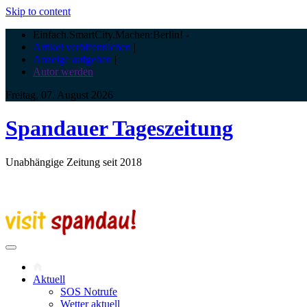
Skip to content
Einfach.SmartCity.Machen:Berlin!
-
Artikel veröffentlichen
|
Anzeige aufgeben
|
Autor werden
Freitag, 07. August 2026
Spandauer Tageszeitung
Unabhängige Zeitung seit 2018
Aktuell
SOS Notrufe
Wetter aktuell