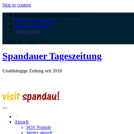
Skip to content
Einfach.SmartCity.Machen:Berlin!
-
Artikel veröffentlichen
|
Anzeige aufgeben
|
Autor werden
Freitag, 07. August 2026
Spandauer Tageszeitung
Unabhängige Zeitung seit 2018
Aktuell
SOS Notrufe
Wetter aktuell