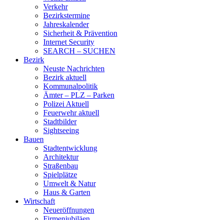
Verkehr
Bezirkstermine
Jahreskalender
Sicherheit & Prävention
Internet Security
SEARCH – SUCHEN
Bezirk
Neuste Nachrichten
Bezirk aktuell
Kommunalpolitik
Ämter – PLZ – Parken
Polizei Aktuell
Feuerwehr aktuell
Stadtbilder
Sightseeing
Bauen
Stadtentwicklung
Architektur
Straßenbau
Spielplätze
Umwelt & Natur
Haus & Garten
Wirtschaft
Neueröffnungen
Firmenjubiläen