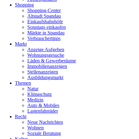
Shopping
Shopping-Center
Altstadt Spandau
Einkaufsbahnhöfe
Sonntags einkaufen
Märkte in Spandau
Verbrauchertipps
Markt
Anzeige Aufgeben
Wohnungsgesuche
Läden & Gewerberäume
Immobilienanzeigen
Stellenanzeigen
Ausbildungsmarkt
Themen
Natur
Klimaschutz
Medizin
Auto & Mobiles
Lastenfahrräder
Recht
Neue Nachrichten
Wohnen
Soziale Beratung
Kultur