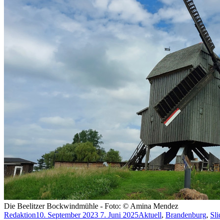
Die Beelitzer Bockwindmühle - Foto: © Amina Mendez
Redaktion
10. September 2023
7. Juni 2025
Aktuell
,
Brandenburg
,
Sli