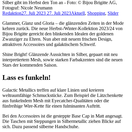
Silber gibt im Herbst den Ton an - Foto: © Bijou Brigitte AG,
Fotograf: Nicole Neumann
Redaktion
27. Juli 2023
27. Juli 2023
Aktuell
,
Shopping
,
Slider
Glammer, Glanz und Gloria – die glänzenden Zeiten in der Mode
kehren zurück. Die neue Herbst-/Winter-Kollektion 2023/24 von
Bijou Brigitte gereicht den blinkenden Idealen der goldenen
Zwanziger zu Ehren. Nun aber mit neuem frischen Design,
attraktiven Accessoires und galaktischem Schweif.
Shine Bright! Glänzende Aussichten in Silber, gepaart mit neu
interpretiertem Mesh, sowie starken Farbakzenten sind die neuen
Stars der kommenden Saison.
Lass es funkeln!
Galactic Metallics treffen auf klare Linien und kreieren
weltraumfähige Schmuckstücke. Zum Beispiel die Lätzchenkette
aus funkelndem Mesh mit Eyecatcher-Qualitäten oder die
fünfreihige Wire-Kette für einen fulminanten Auftritt.
Bei den Accessoires ist die gesteppte Base Cap in Matt angesagt.
Die Taschen mit Steppungen in Silbermetallic ziehen Blicke auf
sich. Dazu passend silberne Handschuhe.