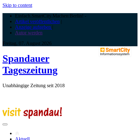
Skip to content
Einfach.SmartCity.Machen:Berlin!
-
Artikel veröffentlichen
|
Anzeige aufgeben
|
Autor werden
Freitag, 07. August 2026
Spandauer
Tageszeitung
Unabhängige Zeitung seit 2018
Aktuell