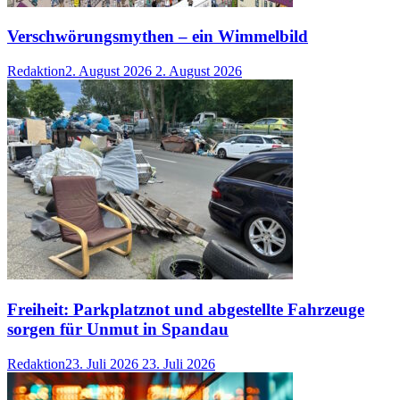
Verschwörungsmythen – ein Wimmelbild
Redaktion
2. August 2026
2. August 2026
Freiheit: Parkplatznot und abgestellte Fahrzeuge
sorgen für Unmut in Spandau
Redaktion
23. Juli 2026
23. Juli 2026