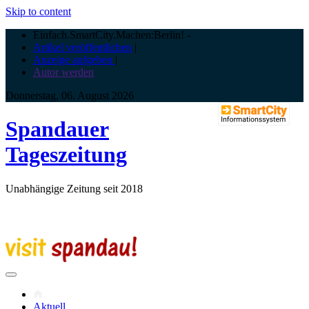
Skip to content
Einfach.SmartCity.Machen:Berlin!
-
Artikel veröffentlichen
|
Anzeige aufgeben
|
Autor werden
Donnerstag, 06. August 2026
Spandauer
Tageszeitung
Unabhängige Zeitung seit 2018
Aktuell