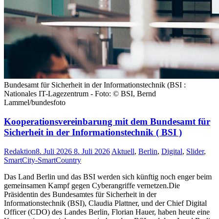
Bundesamt für Sicherheit in der Informationstechnik (BSI :
Nationales IT-Lagezentrum - Foto: © BSI, Bernd
Lammel/bundesfoto
Kooperationsvereinbarung mit dem Bundesamt für
Sicherheit in der Informationstechnik ( BSI )
Redaktion
8. Juli 2026
8. Juli 2026
Aktuell
,
Berlin
,
Digital
,
Slider
,
SmartCity-SmartCountry
Das Land Berlin und das BSI werden sich künftig noch enger beim
gemeinsamen Kampf gegen Cyberangriffe vernetzen.Die
Präsidentin des Bundesamtes für Sicherheit in der
Informationstechnik (BSI), Claudia Plattner, und der Chief Digital
Officer (CDO) des Landes Berlin, Florian Hauer, haben heute eine