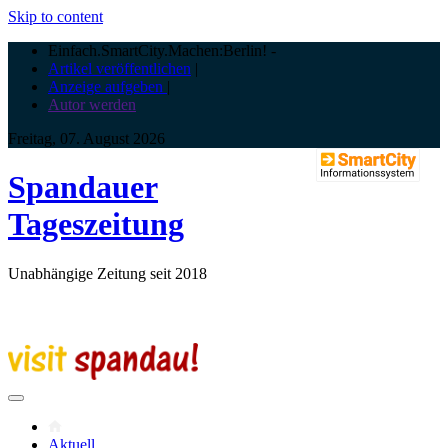
Skip to content
Einfach.SmartCity.Machen:Berlin!
-
Artikel veröffentlichen
|
Anzeige aufgeben
|
Autor werden
Freitag, 07. August 2026
Spandauer
Tageszeitung
Unabhängige Zeitung seit 2018
Aktuell