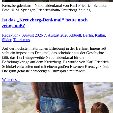
Kreuzbergdenkmal: Nationaldenkmal von Karl-Friedrich Schinkel -
Foto: © M. Springer, Friedrichshain-Kreuzberg Zeitung
Ist das „Kreuzberg-Denkmal“ heute noch
zeitgemäß?
Redaktion
7. August 2026
7. August 2026
Aktuell
,
Berlin
,
Kultur
,
Slider
,
Tourismus
Auf der höchsten natürlichen Erhebung in der Berliner Innenstadt
steht ein imposantes Denkmal, das scheinbar aus der Geschichte
fällt: das 1821 eingeweihte Nationaldenkmal für die
Befreiungskriege auf dem Kreuzberg. Es wurde von Karl Friedrich
Schinkel entworfen und mit einem großen Eisernen Kreuz gekrönt.
Die grün gefasste achteckigen Turmspitze mit zwölf
Weiterlesen