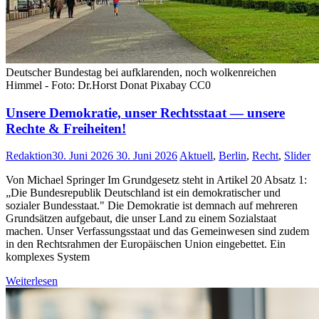
Deutscher Bundestag bei aufklarenden, noch wolkenreichen
Himmel - Foto: Dr.Horst Donat Pixabay CC0
Unsere Demokratie, unser Rechtsstaat — unsere
Rechte & Freiheiten!
Redaktion
30. Juni 2026
30. Juni 2026
Aktuell
,
Berlin
,
Recht
,
Slider
Von Michael Springer Im Grundgesetz steht in Artikel 20 Absatz 1:
„Die Bundesrepublik Deutschland ist ein demokratischer und
sozialer Bundesstaat." Die Demokratie ist demnach auf mehreren
Grundsätzen aufgebaut, die unser Land zu einem Sozialstaat
machen. Unser Verfassungsstaat und das Gemeinwesen sind zudem
in den Rechtsrahmen der Europäischen Union eingebettet. Ein
komplexes System
Weiterlesen