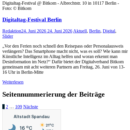
Digitaltag-Festival @ Bitkom - Albrechtstr. 10 in 10117 Berlin -
Foto: © Bitkom
Digitaltag-Festival Berlin
Redaktion
24. Juni 2026
24. Juni 2026
Aktuell
,
Berlin
,
Digital
,
Slider
„Vor den Ferien noch schnell den Reisepass oder Personalausweis
verlängern? Das Smartphone macht nicht, was es soll? Wie kann mir
Künstliche Intelligenz im Alltag helfen und woran erkennt man
Desinformation im Netz?“ Dafür bietet der Digitalverband Bitkom
gemeinsam mit acht weiteren Partnern am Freitag, 26. Juni von 13-
16 Uhr in Berlin-Mitte
Weiterlesen
Seitennummerierung der Beiträge
1
2
…
109
Nächste
Altstadt Spandau
o
21
C
o
16
C