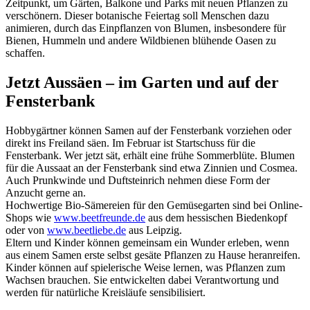
Zeitpunkt, um Gärten, Balkone und Parks mit neuen Pflanzen zu
verschönern. Dieser botanische Feiertag soll Menschen dazu
animieren, durch das Einpflanzen von Blumen, insbesondere für
Bienen, Hummeln und andere Wildbienen blühende Oasen zu
schaffen.
Jetzt Aussäen – im Garten und auf der
Fensterbank
Hobbygärtner können Samen auf der Fensterbank vorziehen oder
direkt ins Freiland säen. Im Februar ist Startschuss für die
Fensterbank. Wer jetzt sät, erhält eine frühe Sommerblüte. Blumen
für die Aussaat an der Fensterbank sind etwa Zinnien und Cosmea.
Auch Prunkwinde und Duftsteinrich nehmen diese Form der
Anzucht gerne an.
Hochwertige Bio-Sämereien für den Gemüsegarten sind bei Online-
Shops wie
www.beetfreunde.de
aus dem hessischen Biedenkopf
oder von
www.beetliebe.de
aus Leipzig.
Eltern und Kinder können gemeinsam ein Wunder erleben, wenn
aus einem Samen erste selbst gesäte Pflanzen zu Hause heranreifen.
Kinder können auf spielerische Weise lernen, was Pflanzen zum
Wachsen brauchen. Sie entwickelten dabei Verantwortung und
werden für natürliche Kreisläufe sensibilisiert.