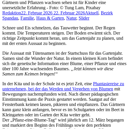
Gärtnern und Pflanzen wachsen sehen ist für Kinder eine
unersetzliche Erfahrung - Foto: © Tung Lam, Pixabay
Redaktion
22. Februar 2026
22. Februar 2026
Aktuell
,
Bezirk
Spandau
,
Familie
,
Haus & Garten
,
Natur
,
Slider
Schnee und Eis schmelzen, das Tauwetter beginnt. Der Regen
kommt. Die Temperaturen steigen. Der Boden erwärmt sich. Der
richtige Zeitpunkt kommt heran, um das Gartenjahr zu planen, und
mit der ersten Aussaat zu beginnen.
Die Aussaat mit Tütensamen ist der Startschuss für das Gartenjahr.
Samen sind die Wunder der Natur. In einem kleinen Korn befindet
sich die genetische Information einer Blume, einer Pflanze und eines
über 100 Jahre wachsenden Baumes.
„Jetzt können wir diese
Samen zum Keimen bringen!“
In der Kita und in der Schule ist es jetzt Zeit, eine
Phantasiereise zu
unternehmen, bei der das Werden und Vergehen von Blumen
mit
Bewegungen nachempfunden wird. Nach dieser pädagogischen
Einstimmung kann die Praxis gestartet werden. Saatgut auf der
Fensterbank keimen lassen, pikieren und einpflanzen. Das Gärtnern
kann ganz klein anfangen, bevor es im Schulgarten oder im Beet in
Kleingarten oder im Garten der Kita weiter geht.
Der „Pflanz-eine-Blume-Tag“ wird jährlich am 12. März begangen
und markiert den Beginn des Frühlings sowie den perfekten