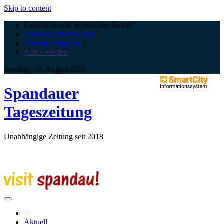
Skip to content
Einfach.SmartCity.Machen:Berlin!
-
Artikel veröffentlichen
|
Anzeige aufgeben
|
Autor werden
Sonntag, 09. August 2026
Spandauer
Tageszeitung
Unabhängige Zeitung seit 2018
Aktuell