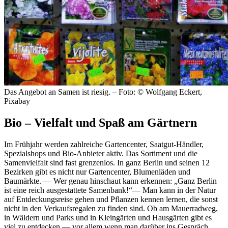
Das Angebot an Samen ist riesig. – Foto: © Wolfgang Eckert,
Pixabay
Bio – Vielfalt und Spaß am Gärtnern
Im Frühjahr werden zahlreiche Gartencenter, Saatgut-Händler,
Spezialshops und Bio-Anbieter aktiv. Das Sortiment und die
Samenvielfalt sind fast grenzenlos. In ganz Berlin und seinen 12
Bezirken gibt es nicht nur Gartencenter, Blumenläden und
Baumärkte. — Wer genau hinschaut kann erkennen: „Ganz Berlin
ist eine reich ausgestattete Samenbank!“— Man kann in der Natur
auf Entdeckungsreise gehen und Pflanzen kennen lernen, die sonst
nicht in den Verkaufsregalen zu finden sind. Ob am Mauerradweg,
in Wäldern und Parks und in Kleingärten und Hausgärten gibt es
viel zu entdecken — vor allem wenn man darüber ins Gespräch