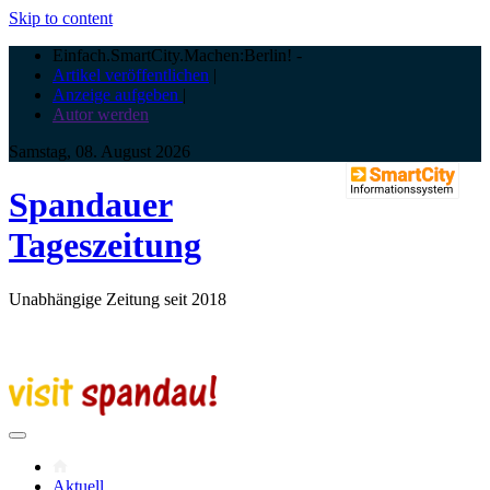
Skip to content
Einfach.SmartCity.Machen:Berlin!
-
Artikel veröffentlichen
|
Anzeige aufgeben
|
Autor werden
Samstag, 08. August 2026
Spandauer
Tageszeitung
Unabhängige Zeitung seit 2018
Aktuell