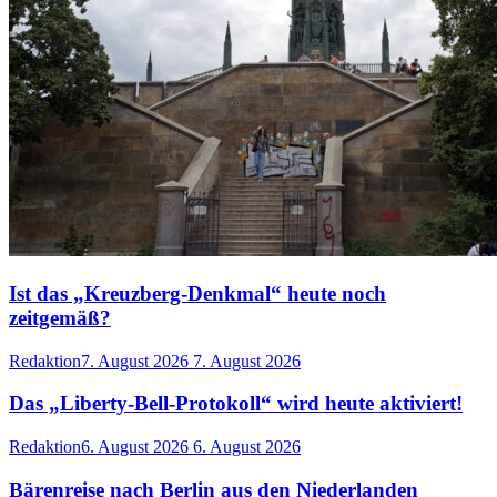
Ist das „Kreuzberg-Denkmal“ heute noch
zeitgemäß?
Redaktion
7. August 2026
7. August 2026
Das „Liberty-Bell-Protokoll“ wird heute aktiviert!
Redaktion
6. August 2026
6. August 2026
Bärenreise nach Berlin aus den Niederlanden