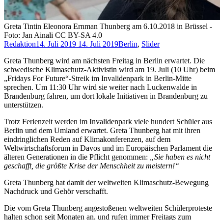
Greta Tintin Eleonora Ernman Thunberg am 6.10.2018 in Brüssel -
Foto: Jan Ainali CC BY-SA 4.0
Redaktion
14. Juli 2019
14. Juli 2019
Berlin
,
Slider
Greta Thunberg wird am nächsten Freitag in Berlin erwartet. Die
schwedische Klimaschutz-Aktivistin wird am 19. Juli (10 Uhr) beim
„Fridays For Future“-Streik im Invalidenpark in Berlin-Mitte
sprechen. Um 11:30 Uhr wird sie weiter nach Luckenwalde in
Brandenburg fahren, um dort lokale Initiativen in Brandenburg zu
unterstützen.
Trotz Ferienzeit werden im Invalidenpark viele hundert Schüler aus
Berlin und dem Umland erwartet. Greta Thunberg hat mit ihren
eindringlichen Reden auf Klimakonferenzen, auf dem
Weltwirtschaftsforum in Davos und im Europäischen Parlament die
älteren Generationen in die Pflicht genommen:
„Sie haben es nicht
geschafft, die größte Krise der Menschheit zu meistern!“
Greta Thunberg hat damit der weltweiten Klimaschutz-Bewegung
Nachdruck und Gehör verschafft.
Die vom Greta Thunberg angestoßenen weltweiten Schülerproteste
halten schon seit Monaten an, und rufen immer Freitags zum