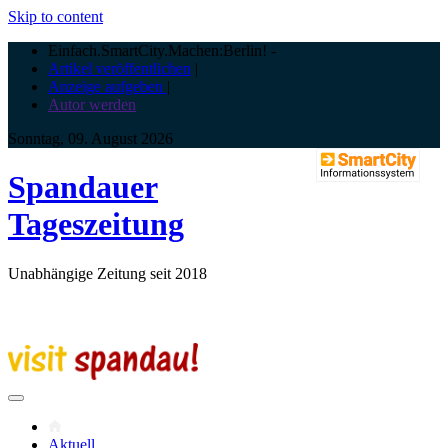
Skip to content
Einfach.SmartCity.Machen:Berlin!
-
Artikel veröffentlichen
|
Anzeige aufgeben
|
Autor werden
Sonntag, 09. August 2026
Spandauer
Tageszeitung
Unabhängige Zeitung seit 2018
Aktuell