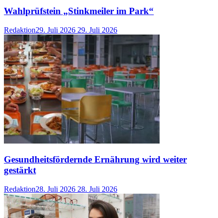
Wahlprüfstein „Stinkmeiler im Park“
Redaktion
29. Juli 2026
29. Juli 2026
Gesundheitsfördernde Ernährung wird weiter
gestärkt
Redaktion
28. Juli 2026
28. Juli 2026