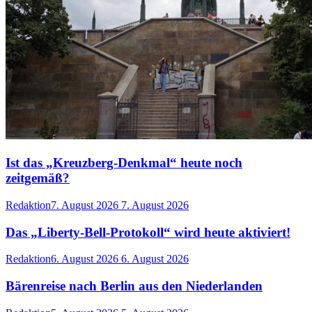
Ist das „Kreuzberg-Denkmal“ heute noch
zeitgemäß?
Redaktion
7. August 2026
7. August 2026
Das „Liberty-Bell-Protokoll“ wird heute aktiviert!
Redaktion
6. August 2026
6. August 2026
Bärenreise nach Berlin aus den Niederlanden