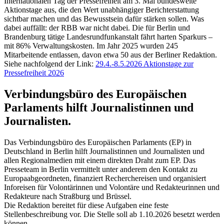
Internationalen Tag der Pressefreiheit am 3. Mai bundesweite
Aktionstage aus, die den Wert unabhängiger Berichterstattung
sichtbar machen und das Bewusstsein dafür stärken sollen. Was
dabei auffällt: der RBB war nicht dabei. Die für Berlin und
Brandenburg tätige Landesrundfunkanstalt fährt harten Sparkurs –
mit 86% Verwaltungskosten. Im Jahr 2025 wurden 245
Mitarbeitende entlassen, davon etwa 50 aus der Berliner Redaktion.
Siehe nachfolgend der Link:
29.4.-8.5.2026 Aktionstage zur
Pressefreiheit 2026
Verbindungsbüro des Europäischen
Parlaments hilft Journalistinnen und
Journalisten.
Das Verbindungsbüro des Europäischen Parlaments (EP) in
Deutschland in Berlin hilft Journalistinnen und Journalisten und
allen Regionalmedien mit einem direkten Draht zum EP. Das
Presseteam in Berlin vermittelt unter anderem den Kontakt zu
Europaabgeordneten, finanziert Recherchereisen und organisiert
Inforeisen für Volontärinnen und Volontäre und Redakteurinnen und
Redakteure nach Straßburg und Brüssel.
Die Redaktion bereitet für diese Aufgaben eine feste
Stellenbeschreibung vor. Die Stelle soll ab 1.10.2026 besetzt werden
können.