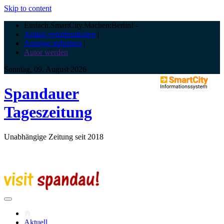
Skip to content
Einfach.SmartCity.Machen:Berlin!
-
Artikel veröffentlichen
|
Anzeige aufgeben
|
Autor werden
Sonntag, 09. August 2026
Spandauer
Tageszeitung
Unabhängige Zeitung seit 2018
Aktuell