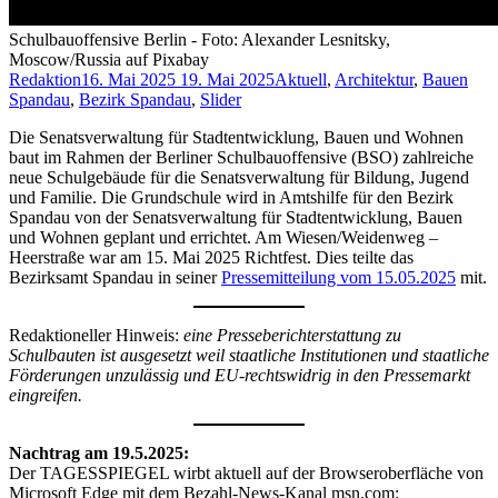
Schulbauoffensive Berlin - Foto: Alexander Lesnitsky,
Moscow/Russia auf Pixabay
Redaktion
16. Mai 2025
19. Mai 2025
Aktuell
,
Architektur
,
Bauen
Spandau
,
Bezirk Spandau
,
Slider
Die Senatsverwaltung für Stadtentwicklung, Bauen und Wohnen
baut im Rahmen der Berliner Schulbauoffensive (BSO) zahlreiche
neue Schulgebäude für die Senatsverwaltung für Bildung, Jugend
und Familie. Die Grundschule wird in Amtshilfe für den Bezirk
Spandau von der Senatsverwaltung für Stadtentwicklung, Bauen
und Wohnen geplant und errichtet. Am Wiesen/Weidenweg –
Heerstraße war am 15. Mai 2025 Richtfest. Dies teilte das
Bezirksamt Spandau in seiner
Pressemitteilung vom 15.05.2025
mit.
Redaktioneller Hinweis:
eine Presseberichterstattung zu
Schulbauten ist ausgesetzt weil staatliche Institutionen und staatliche
Förderungen unzulässig und EU-rechtswidrig in den Pressemarkt
eingreifen.
Nachtrag am 19.5.2025:
Der TAGESSPIEGEL wirbt aktuell auf der Browseroberfläche von
Microsoft Edge mit dem Bezahl-News-Kanal msn.com: