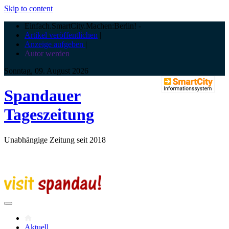
Skip to content
Einfach.SmartCity.Machen:Berlin!
-
Artikel veröffentlichen
|
Anzeige aufgeben
|
Autor werden
Sonntag, 09. August 2026
Spandauer
Tageszeitung
Unabhängige Zeitung seit 2018
Aktuell