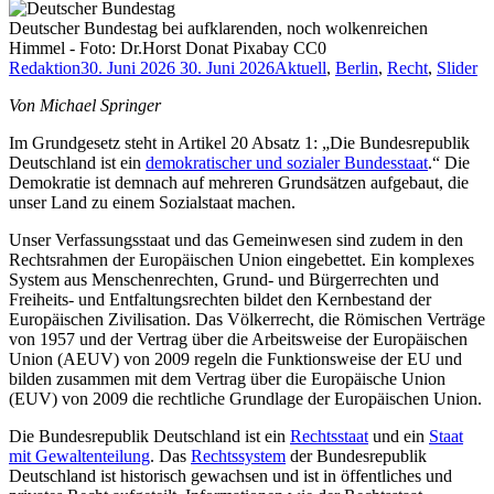
Deutscher Bundestag bei aufklarenden, noch wolkenreichen
Himmel - Foto: Dr.Horst Donat Pixabay CC0
Redaktion
30. Juni 2026
30. Juni 2026
Aktuell
,
Berlin
,
Recht
,
Slider
Von Michael Springer
Im Grundgesetz steht in Artikel 20 Absatz 1: „Die Bundesrepublik
Deutschland ist ein
demokratischer und sozialer Bundesstaat
.“ Die
Demokratie ist demnach auf mehreren Grundsätzen aufgebaut, die
unser Land zu einem Sozialstaat machen.
Unser Verfassungsstaat und das Gemeinwesen sind zudem in den
Rechtsrahmen der Europäischen Union eingebettet. Ein komplexes
System aus Menschenrechten, Grund- und Bürgerrechten und
Freiheits- und Entfaltungsrechten bildet den Kernbestand der
Europäischen Zivilisation. Das Völkerrecht, die Römischen Verträge
von 1957 und der Vertrag über die Arbeitsweise der Europäischen
Union (AEUV) von 2009 regeln die Funktionsweise der EU und
bilden zusammen mit dem Vertrag über die Europäische Union
(EUV) von 2009 die rechtliche Grundlage der Europäischen Union.
Die Bundesrepublik Deutschland ist ein
Rechtsstaat
und ein
Staat
mit Gewaltenteilung
. Das
Rechtssystem
der Bundesrepublik
Deutschland ist historisch gewachsen und ist in öffentliches und