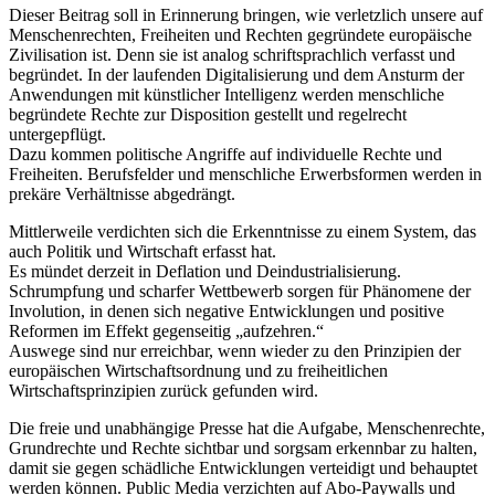
Dieser Beitrag soll in Erinnerung bringen, wie verletzlich unsere auf
Menschenrechten, Freiheiten und Rechten gegründete europäische
Zivilisation ist. Denn sie ist analog schriftsprachlich verfasst und
begründet. In der laufenden Digitalisierung und dem Ansturm der
Anwendungen mit künstlicher Intelligenz werden menschliche
begründete Rechte zur Disposition gestellt und regelrecht
untergepflügt.
Dazu kommen politische Angriffe auf individuelle Rechte und
Freiheiten. Berufsfelder und menschliche Erwerbsformen werden in
prekäre Verhältnisse abgedrängt.
Mittlerweile verdichten sich die Erkenntnisse zu einem System, das
auch Politik und Wirtschaft erfasst hat.
Es mündet derzeit in Deflation und Deindustrialisierung.
Schrumpfung und scharfer Wettbewerb sorgen für Phänomene der
Involution, in denen sich negative Entwicklungen und positive
Reformen im Effekt gegenseitig „aufzehren.“
Auswege sind nur erreichbar, wenn wieder zu den Prinzipien der
europäischen Wirtschaftsordnung und zu freiheitlichen
Wirtschaftsprinzipien zurück gefunden wird.
Die freie und unabhängige Presse hat die Aufgabe, Menschenrechte,
Grundrechte und Rechte sichtbar und sorgsam erkennbar zu halten,
damit sie gegen schädliche Entwicklungen verteidigt und behauptet
werden können. Public Media verzichten auf Abo-Paywalls und