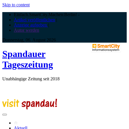
Skip to content
Einfach.SmartCity.Machen:Berlin!
-
Artikel veröffentlichen
|
Anzeige aufgeben
|
Autor werden
Donnerstag, 06. August 2026
Spandauer
Tageszeitung
Unabhängige Zeitung seit 2018
Aktuell