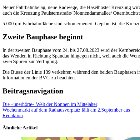
Neuer Fahrbahnbelag, neue Radwege, die Haselhoster Kreuzung wird
auch die Kreuzung Paulsternstraße/ Nonnendammallee/ Otternbuchtstr
5.000 qm Fahrbahnfläche sind schon erneuert. Geplant ist, die Kreu
Zweite Bauphase beginnt
In der zweiten Bauphase vom 24. bis 27.08.2023 wird der Kernbereich
das Wenden in Richtung Spandau hingegen nicht, weil auch die Wendesp
zwei Spuren zur Verfügung.
Die Busse der Linie 139 verkehren während den beiden Bauphasen in
Informationen der BVG zu beachten.
Beitragsnavigation
Die »unerhörte« Welt der Nonnen im Mittelalter
Wochenmarkt auf dem Rathausvorplatz fällt am 2.September aus
Redaktion
Ähnliche Artikel