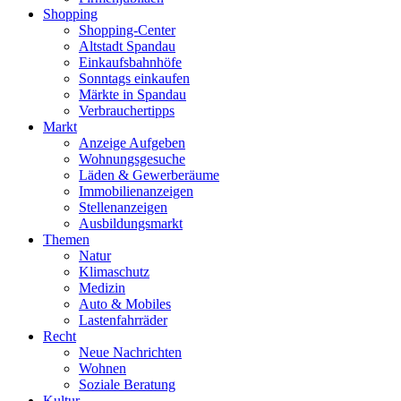
Shopping
Shopping-Center
Altstadt Spandau
Einkaufsbahnhöfe
Sonntags einkaufen
Märkte in Spandau
Verbrauchertipps
Markt
Anzeige Aufgeben
Wohnungsgesuche
Läden & Gewerberäume
Immobilienanzeigen
Stellenanzeigen
Ausbildungsmarkt
Themen
Natur
Klimaschutz
Medizin
Auto & Mobiles
Lastenfahrräder
Recht
Neue Nachrichten
Wohnen
Soziale Beratung
Kultur