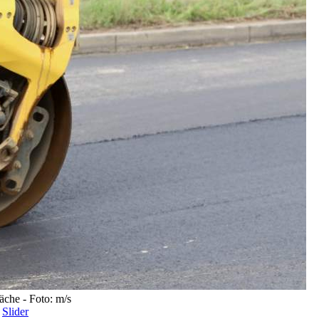
äche - Foto: m/s
,
Slider