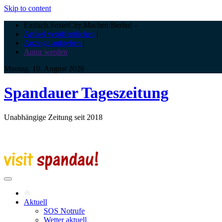
Skip to content
Einfach.SmartCity.Machen:Berlin!
-
Artikel veröffentlichen
|
Anzeige aufgeben
|
Autor werden
Montag, 10. August 2026
Spandauer Tageszeitung
Unabhängige Zeitung seit 2018
Aktuell
SOS Notrufe
Wetter aktuell