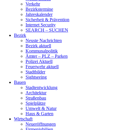
Verkehr
Bezirkstermine
Jahreskalender
Sicherheit & Prävention
Internet Security
SEARCH – SUCHEN
Bezirk
Neuste Nachrichten
Bezirk aktuell
Kommunalpolitik
Ämter – PLZ – Parken
Polizei Aktuell
Feuerwehr aktuell
Stadtbilder
Sightseeing
Bauen
Stadtentwicklung
Architektur
Straßenbau
Spielplätze
Umwelt & Natur
Haus & Garten
Wirtschaft
Neueröffnungen
Firmenjubiläen