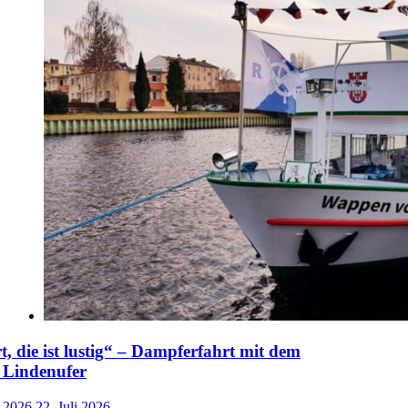
t, die ist lustig“ – Dampferfahrt mit dem
 Lindenufer
i 2026
22. Juli 2026