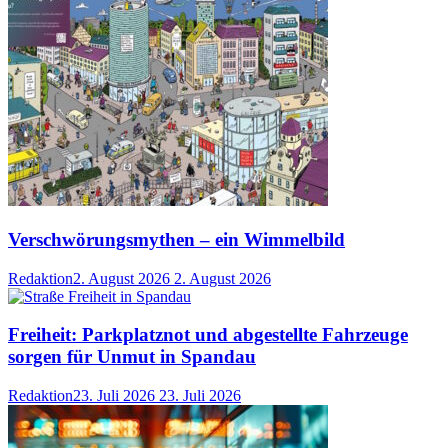
Verschwörungsmythen – ein Wimmelbild
Redaktion
2. August 2026
2. August 2026
Freiheit: Parkplatznot und abgestellte Fahrzeuge
sorgen für Unmut in Spandau
Redaktion
23. Juli 2026
23. Juli 2026