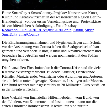
Bunte SmartCity x SmartCountry-Projekte: Neustart von Kunst,
Kultur und Kreativwirtschaft in der wasserreichen Region Berlin-
Brandenburg - von der ersten Vernetzungsidee und -Projektskizze
bis zur öffentlichen Ankündigung - Foto: Pixabay
Redaktion
6. Juni 2020
18. August 2020
Berlin
,
Kultur
,
Slider
,
SmartCity-SmartCountry
Die Eindämmungsmaßnahmen und Hygieneauflagen zum Schutz
vor der Ausbreitung von Corona haben die Stadtgesellschaft hart
getroffen und verändert. Kunst, Kultur und Kreativwirtschaft sind
besonders hart betroffen und werden noch lange mit den Folgen
umgehen müssen.
Die finanziellen Einschnitte durch die Corona-Krise sind für viele
Kreative existenzgefährdend. Bildende Künstler, Darstellende
Künstler, Musizierende, Veranstalter oder Autorinnen und Autoren,
sie alle leiden unter abgesagten Konzerten, Lesungen oder Messen.
Der Bund rechnet mit insgesamt bis zu 28 Milliarden Euro Ausfällen
in der Kreativwirtschaft.
Eine Vielzahl von finanziellen Hilfeangeboten – vom Bund, von
den Ländern, von Kommunen und Institutionen – kann nur die
ersten Einbrüche kompensieren. Kredithilfen sind nur für