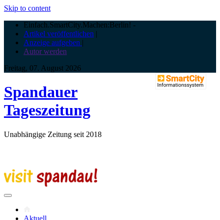
Skip to content
Einfach.SmartCity.Machen:Berlin!
-
Artikel veröffentlichen
|
Anzeige aufgeben
|
Autor werden
Freitag, 07. August 2026
Spandauer
Tageszeitung
Unabhängige Zeitung seit 2018
Aktuell