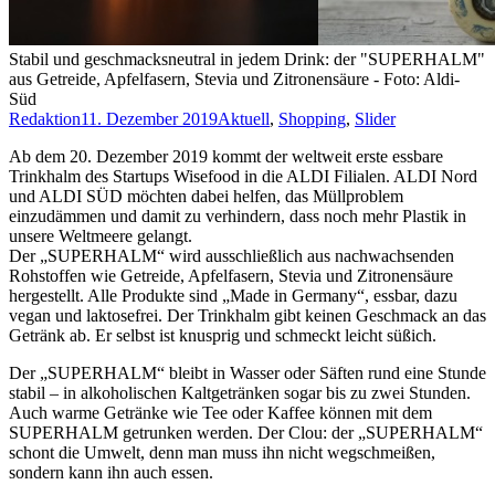
Stabil und geschmacksneutral in jedem Drink: der "SUPERHALM"
aus Getreide, Apfelfasern, Stevia und Zitronensäure - Foto: Aldi-
Süd
Redaktion
11. Dezember 2019
Aktuell
,
Shopping
,
Slider
Ab dem 20. Dezember 2019 kommt der weltweit erste essbare
Trinkhalm des Startups Wisefood in die ALDI Filialen. ALDI Nord
und ALDI SÜD möchten dabei helfen, das Müllproblem
einzudämmen und damit zu verhindern, dass noch mehr Plastik in
unsere Weltmeere gelangt.
Der „SUPERHALM“ wird ausschließlich aus nachwachsenden
Rohstoffen wie Getreide, Apfelfasern, Stevia und Zitronensäure
hergestellt. Alle Produkte sind „Made in Germany“, essbar, dazu
vegan und laktosefrei. Der Trinkhalm gibt keinen Geschmack an das
Getränk ab. Er selbst ist knusprig und schmeckt leicht süßich.
Der „SUPERHALM“ bleibt in Wasser oder Säften rund eine Stunde
stabil – in alkoholischen Kaltgetränken sogar bis zu zwei Stunden.
Auch warme Getränke wie Tee oder Kaffee können mit dem
SUPERHALM getrunken werden. Der Clou: der „SUPERHALM“
schont die Umwelt, denn man muss ihn nicht wegschmeißen,
sondern kann ihn auch essen.