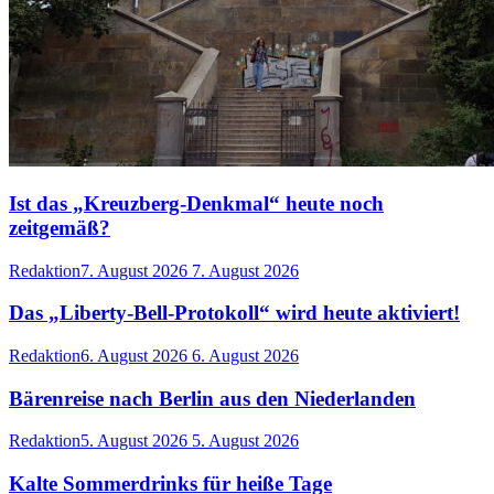
Ist das „Kreuzberg-Denkmal“ heute noch
zeitgemäß?
Redaktion
7. August 2026
7. August 2026
Das „Liberty-Bell-Protokoll“ wird heute aktiviert!
Redaktion
6. August 2026
6. August 2026
Bärenreise nach Berlin aus den Niederlanden
Redaktion
5. August 2026
5. August 2026
Kalte Sommerdrinks für heiße Tage