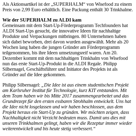
Als Aktionsartikel ist der „SUPERHALM“ von Wisefood zu einem
Preis von 2,99 Euro erhältlich. Eine Packung enthält 30 Trinkhalme.
Wie der SUPERHALM zu ALDI kam
Gemeinsam mit dem Start-Up-Förderprogramm Techfounders hat
ALDI Start-Ups gesucht, die innovative Ideen für nachhaltige
Produkte und Verpackungen mitbringen. 80 Unternehmen haben
sich dabei beworben, drei davon wurden ausgewählt. Mehr als 20
Wochen lang haben die jungen Gründer am Förderprogramm
teilgenommen, bis ihre Ideen umsetzungsreif waren. Am 20.
Dezember kommt mit dem nachhaltigen Trinkhalm von Wisefood
nun das erste Start-Up-Produkt in die ALDI Regale. Philipp
Silbernagel, Geschäftsführer und Initiator des Projekts ist als
Gründer auf die Idee gekommen.
Philipp Silbernagel:
„Die Idee ist aus einem studentischen Projekt
am Karlsruher Institut für Technologie, kurz KIT entstanden. Mit
dem Team haben wir bis Mitte 2017 zusammengearbeitet und das
Grundrezept für den ersten essbaren Strohhalm entwickelt. Uns hat
die Idee nicht losgelassen und wir haben beschlossen, aus dem
Projekt heraus ein Start-Up zu gründen. Wir möchten zeigen, dass
Nachhaltigkeit nicht Verzicht bedeuten muss. Damit uns dies mit
unseren Trinkhalmen gelingt, haben wir die Rezeptur immer wieder
weiterentwickelt und bis heute stetig verbessert.“