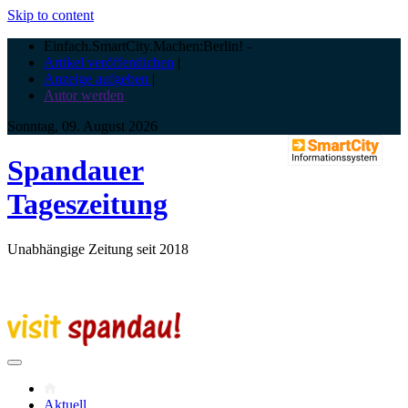
Skip to content
Einfach.SmartCity.Machen:Berlin!
-
Artikel veröffentlichen
|
Anzeige aufgeben
|
Autor werden
Sonntag, 09. August 2026
Spandauer
Tageszeitung
Unabhängige Zeitung seit 2018
Aktuell