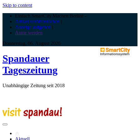
Skip to content
Einfach.SmartCity.Machen:Berlin!
-
Artikel veröffentlichen
|
Anzeige aufgeben
|
Autor werden
Donnerstag, 06. August 2026
Spandauer
Tageszeitung
Unabhängige Zeitung seit 2018
Aktuell