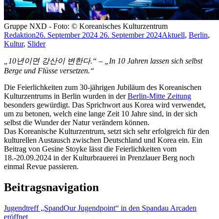
Gruppe NXD - Foto: © Koreanisches Kulturzentrum
Redaktion
26. September 2024
26. September 2024
Aktuell
,
Berlin
,
Kultur
,
Slider
„10년이면 강산이 변한다.“ – „In 10 Jahren lassen sich selbst
Berge und Flüsse versetzen.“
Die Feierlichkeiten zum 30-jährigen Jubiläum des Koreanischen
Kulturzentrums in Berlin wurden in der
Berlin-Mitte Zeitung
besonders gewürdigt. Das Sprichwort aus Korea wird verwendet,
um zu betonen, welch eine lange Zeit 10 Jahre sind, in der sich
selbst die Wunder der Natur verändern können.
Das Koreanische Kulturzentrum, setzt sich sehr erfolgreich für den
kulturellen Austausch zwischen Deutschland und Korea ein. Ein
Beitrag von Gesine Stoyke lässt die Feierlichkeiten vom
18.-20.09.2024 in der Kulturbrauerei in Prenzlauer Berg noch
einmal Revue passieren.
Beitragsnavigation
Jugendtreff „SpandOur Jugendpoint“ in den Spandau Arcaden
eröffnet