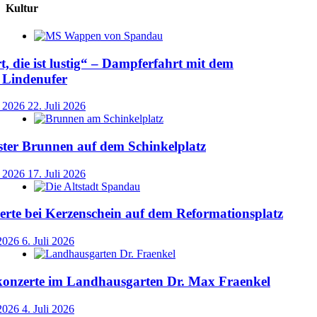
Kultur
t, die ist lustig“ – Dampferfahrt mit dem
 Lindenufer
i 2026
22. Juli 2026
ster Brunnen auf dem Schinkelplatz
i 2026
17. Juli 2026
rte bei Kerzenschein auf dem Reformationsplatz
 2026
6. Juli 2026
nzerte im Landhausgarten Dr. Max Fraenkel
 2026
4. Juli 2026