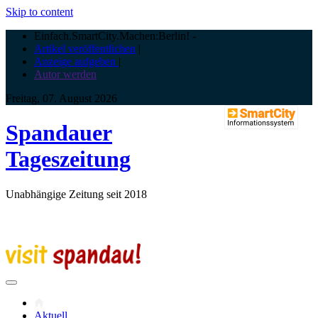
Skip to content
Einfach.SmartCity.Machen:Berlin!
-
Artikel veröffentlichen
|
Anzeige aufgeben
|
Autor werden
Freitag, 07. August 2026
Spandauer
Tageszeitung
Unabhängige Zeitung seit 2018
Aktuell