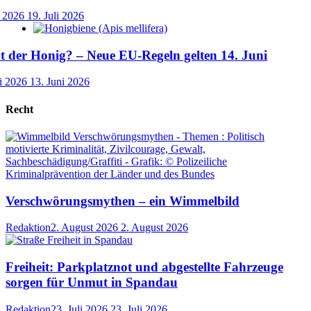
i 2026
19. Juli 2026
der Honig? – Neue EU-Regeln gelten 14. Juni
i 2026
13. Juni 2026
Recht
Verschwörungsmythen – ein Wimmelbild
Redaktion
2. August 2026
2. August 2026
Freiheit: Parkplatznot und abgestellte Fahrzeuge
sorgen für Unmut in Spandau
Redaktion
23. Juli 2026
23. Juli 2026