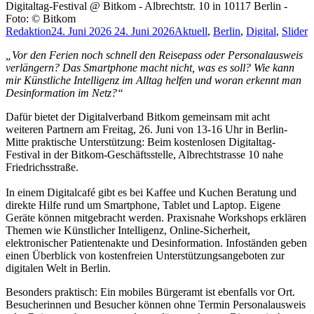
Digitaltag-Festival @ Bitkom - Albrechtstr. 10 in 10117 Berlin -
Foto: © Bitkom
Redaktion
24. Juni 2026
24. Juni 2026
Aktuell
,
Berlin
,
Digital
,
Slider
„Vor den Ferien noch schnell den Reisepass oder Personalausweis
verlängern? Das Smartphone macht nicht, was es soll? Wie kann
mir Künstliche Intelligenz im Alltag helfen und woran erkennt man
Desinformation im Netz?“
Dafür bietet der Digitalverband Bitkom gemeinsam mit acht
weiteren Partnern am Freitag, 26. Juni von 13-16 Uhr in Berlin-
Mitte praktische Unterstützung: Beim kostenlosen Digitaltag-
Festival in der Bitkom-Geschäftsstelle, Albrechtstrasse 10 nahe
Friedrichsstraße.
In einem Digitalcafé gibt es bei Kaffee und Kuchen Beratung und
direkte Hilfe rund um Smartphone, Tablet und Laptop. Eigene
Geräte können mitgebracht werden. Praxisnahe Workshops erklären
Themen wie Künstlicher Intelligenz, Online-Sicherheit,
elektronischer Patientenakte und Desinformation. Infoständen geben
einen Überblick von kostenfreien Unterstützungsangeboten zur
digitalen Welt in Berlin.
Besonders praktisch: Ein mobiles Bürgeramt ist ebenfalls vor Ort.
Besucherinnen und Besucher können ohne Termin Personalausweis