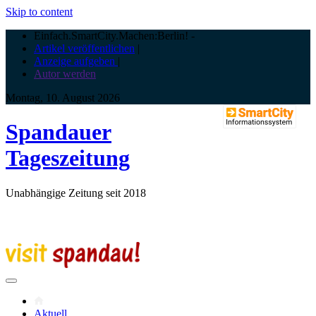
Skip to content
Einfach.SmartCity.Machen:Berlin!
-
Artikel veröffentlichen
|
Anzeige aufgeben
|
Autor werden
Montag, 10. August 2026
Spandauer
Tageszeitung
Unabhängige Zeitung seit 2018
Aktuell