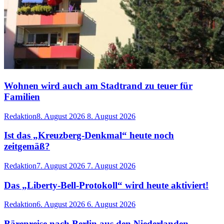
Wohnen wird auch am Stadtrand zu teuer für
Familien
Redaktion
8. August 2026
8. August 2026
Ist das „Kreuzberg-Denkmal“ heute noch
zeitgemäß?
Redaktion
7. August 2026
7. August 2026
Das „Liberty-Bell-Protokoll“ wird heute aktiviert!
Redaktion
6. August 2026
6. August 2026
Bärenreise nach Berlin aus den Niederlanden