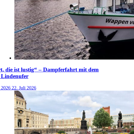
t, die ist lustig“ – Dampferfahrt mit dem
 Lindenufer
i 2026
22. Juli 2026