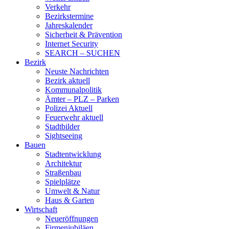
Verkehr
Bezirkstermine
Jahreskalender
Sicherheit & Prävention
Internet Security
SEARCH – SUCHEN
Bezirk
Neuste Nachrichten
Bezirk aktuell
Kommunalpolitik
Ämter – PLZ – Parken
Polizei Aktuell
Feuerwehr aktuell
Stadtbilder
Sightseeing
Bauen
Stadtentwicklung
Architektur
Straßenbau
Spielplätze
Umwelt & Natur
Haus & Garten
Wirtschaft
Neueröffnungen
Firmenjubiläen