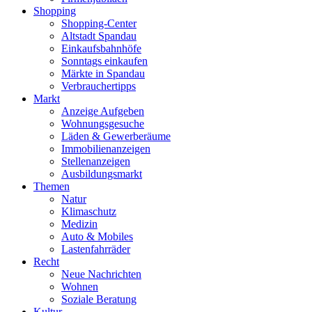
Shopping
Shopping-Center
Altstadt Spandau
Einkaufsbahnhöfe
Sonntags einkaufen
Märkte in Spandau
Verbrauchertipps
Markt
Anzeige Aufgeben
Wohnungsgesuche
Läden & Gewerberäume
Immobilienanzeigen
Stellenanzeigen
Ausbildungsmarkt
Themen
Natur
Klimaschutz
Medizin
Auto & Mobiles
Lastenfahrräder
Recht
Neue Nachrichten
Wohnen
Soziale Beratung
Kultur