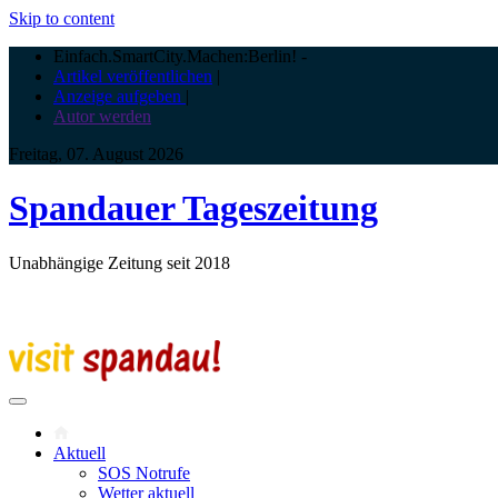
Skip to content
Einfach.SmartCity.Machen:Berlin!
-
Artikel veröffentlichen
|
Anzeige aufgeben
|
Autor werden
Freitag, 07. August 2026
Spandauer Tageszeitung
Unabhängige Zeitung seit 2018
Aktuell
SOS Notrufe
Wetter aktuell